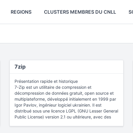
REGIONS
CLUSTERS MEMBRES DU CNLL
S
7zip
Présentation rapide et historique
7-Zip est un utilitaire de compression et
décompression de données gratuit, open source et
multiplateforme, développé initialement en 1999 par
Igor Pavlov, ingénieur logiciel ukrainien. Il est
distribué sous une licence LGPL (GNU Lesser General
Public License) version 2.1 ou ultérieure, avec des
composants dérivés sous GPLv2. Conçu comme une
alternative aux logiciels commerciaux (comme