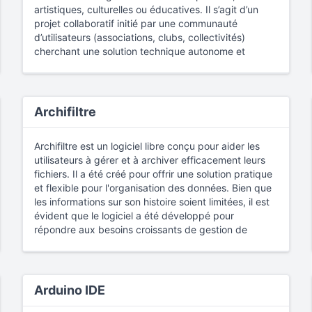
millions de documents. La communauté active du
l'inclusion des tests de performance dans les
l'automatisation avec des outils externes.
artistiques, culturelles ou éducatives. Il s’agit d’un
avec des outils de streaming comme Kafka et Flink.
projet, avec plus de 20 contributeurs clés, continue
pipelines de développement et de déploiement
Webhooks
projet collaboratif initié par une communauté
: Pour déclencher des workflows à partir
Caractéristiques et fonctionnalités
d’enrichir ses fonctionnalités grâce à des
continus. Analyse des résultats : JMeter propose
d'exposants externes (ex. : GitHub Actions).
d’utilisateurs (associations, clubs, collectivités)
Sources de données multiples et connecteurs
contributions sur GitHub.
divers outils d'analyse des résultats, notamment des
Architecture modulaire
cherchant une solution technique autonome et
avancés
Caractéristiques et fonctionnalités
graphiques, des tableaux et des fichiers CSV, pour
Webserver
adaptative. Lancé initialement dans les années 2000,
: Interface centrale pour la configuration,
Outre les bases de données relationnelles (MySQL,
1. Moteur de recherche haute performance
aider à interpréter les données de test. Ces outils
la visualisation et la surveillance.
APSOLU s’est structuré autour de sa base
PostgreSQL, Oracle) et les entrepôts (Redshift,
Recherche texte intégral et filtrage avancé
: Solr
permettent de visualiser les résultats et de prendre
Scheduler
d’utilisateurs francophones, priorisant la simplicité
: Coordination des exécutions, avec un
BigQuery), Superset supporte des systèmes comme
permet des requêtes complexes avec opérateurs
des décisions éclairées basées sur les performances
système de tâches différées pour éviter la
d’utilisation et un développement itératif par co-
Snowflake, Bigtable, et des bases NoSQL comme
Archifiltre
booléens, wildcards, et analyse sémantique
mesurées. Extension grâce aux plugins : JMeter peut
congestion.
construction.
MongoDB. Les connecteurs sont configurables via
(stemming, tokenisation).
être étendu grâce à des plugins supplémentaires qui
Workers
Caractéristiques et fonctionnalités
: Exécutent les tâches via des pools de
des interfaces dédiées permettant l’exécution de
Facettes et regroupement
: Navigation intuitive des
ajoutent de nouvelles fonctionnalités et des
Archifiltre est un logiciel libre conçu pour aider les
ressources, supportant le traitement parallèle via des
APSOLU propose un ensemble de modules
requêtes SQL avancées ou l’intégration de scripts
résultats via des facettes hiérarchiques (ex. :
protocoles pris en charge. Cette extensibilité permet
utilisateurs à gérer et à archiver efficacement leurs
backends comme Celery ou Kubernetes Executors.
modulables, intégrant :
Python pour la transformation des données.
"Catégorie > Sous-catégorie > Année") et
d'adapter JMeter aux besoins spécifiques de chaque
fichiers. Il a été créé pour offrir une solution pratique
Base de données
Gestion des inscriptions
: Stockage des métadonnées
: Saisie automatisée des
Interface d’exploration interactive
regroupement statistique (compter, sommer,
projet. Outils de reporting : JMeter propose des outils
et flexible pour l'organisation des données. Bien que
(états, dépendances, logs), optimisé pour les
données (numéros de sécurité sociale ou documents
La conception de visualisations s’effectue via un
dénombrer).
de reporting pour présenter les résultats des tests de
les informations sur son histoire soient limitées, il est
requêtes en temps réel.
d’identité), validation des conditions réglementaires
éditeur拖拽式 (drag-and-drop)，où les utilisateurs
Recherche géospatiale
: Tri par distance à un point,
performance sous forme de rapports détaillés. Ces
évident que le logiciel a été développé pour
Les capacités évolutive et sa nature open-source
(âge, niveau, quota d’équipes).
peuvent choisir parmi 40+ types de visualisations
polygones géographiques, et intégration des
rapports sont utiles pour communiquer les résultats
répondre aux besoins croissants de gestion de
(License Apache 2.0) garantissent sa pertinence
Planning et ressources
: Création dynamique
(graphiques temporels, matrices de corrélation,
bibliothèques comme
GeoHash
pour la précision.
des tests à l'équipe de développement et aux parties
fichiers dans un monde où les données numériques
dans des contextes allant du développement de
d’emploi du temps avec réservation d’espaces
cartes choroplèthes). L’éditeur SQL intégré permet
2. Indexation et gestion des données
prenantes. Outils de téléchargement des résultats :
sont de plus en plus abondantes. Archifiltre se
prototypage industriel à la gestion enterprise.
physiques (terrains, salles) ou virtuels (liens
aux utilisateurs avancés de personnaliser les
Formats supportés
: XML, JSON, CSV, ou
JMeter propose des outils pour télécharger les
distingue par sa capacité à simplifier la gestion des
Teams/Zoom).
requêtes et de générer des jeux de données
intégration directe depuis des bases de données via
résultats des tests de performance. Cette
fichiers, rendant ainsi l'archivage et la recherche de
Financier et paiements
: Facturation intégrée, suivi
Arduino IDE
dynamiques via des requêtes paramétrées.
des
scripts SQL
ou des connecteurs JDBC.
fonctionnalité permet de conserver les résultats des
documents plus accessibles et efficaces.
des cotisations, remises en jeu de quotas en cas de
Sécurité et gestion des accès
Indexation en temps réel (real-time)
: Mise à jour
tests pour une analyse ultérieure ou pour des fins de