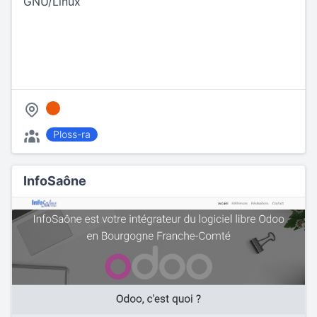
GNU/Linux
Ploss-ra
InfoSaône