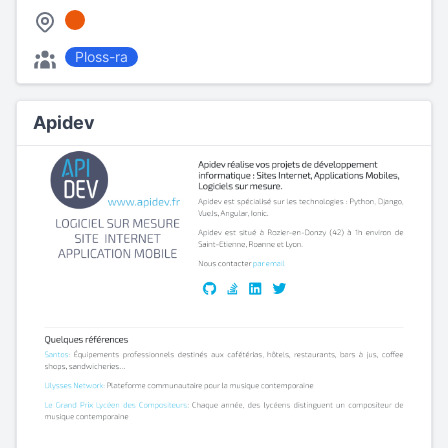
Ploss-ra
Apidev