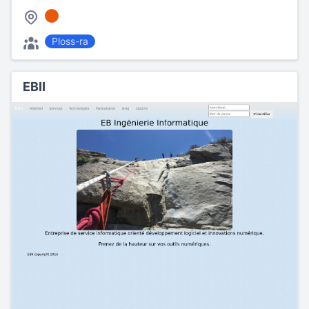
Ploss-ra
EBII