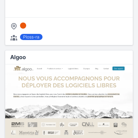
Ploss-ra
Algoo