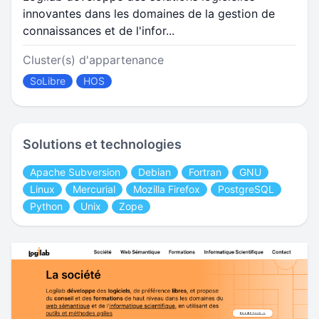
innovantes dans les domaines de la gestion de
connaissances et de l'infor...
Cluster(s) d'appartenance
SoLibre
HOS
Solutions et technologies
Apache Subversion
Debian
Fortran
GNU
Linux
Mercurial
Mozilla Firefox
PostgreSQL
Python
Unix
Zope