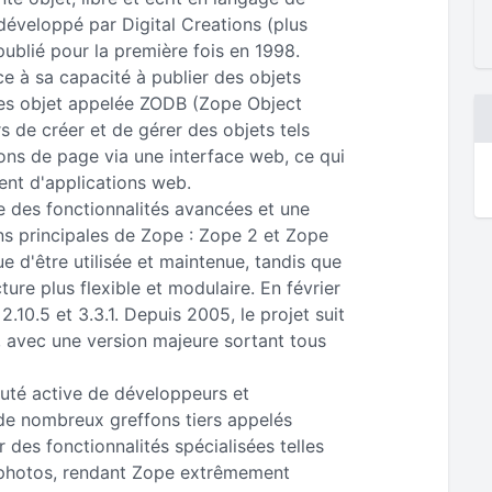
développé par Digital Creations (plus
blié pour la première fois en 1998.
e à sa capacité à publier des objets
es objet appelée ZODB (Zope Object
s de créer et de gérer des objets tels
ns de page via une interface web, ce qui
ent d'applications web.
e des fonctionnalités avancées et une
ons principales de Zope : Zope 2 et Zope
ue d'être utilisée et maintenue, tandis que
ure plus flexible et modulaire. En février
2.10.5 et 3.3.1. Depuis 2005, le projet suit
avec une version majeure sortant tous
té active de développeurs et
n de nombreux greffons tiers appelés
 des fonctionnalités spécialisées telles
e photos, rendant Zope extrêmement