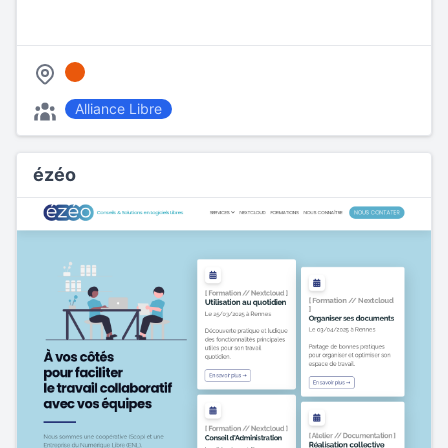
Alliance Libre
ézéo