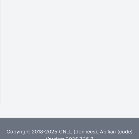
Copyright 2018-2025
CNLL
(données),
Abilian
(code)
Version: 2025.7.25.3