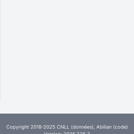
Copyright 2018-2025
CNLL
(données),
Abilian
(code)
Version: 2025.7.25.3