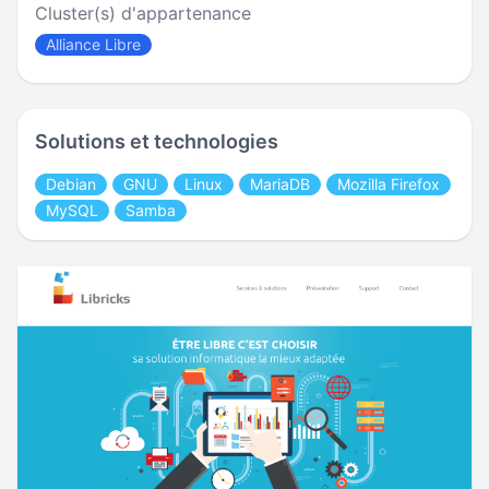
Cluster(s) d'appartenance
Alliance Libre
Solutions et technologies
Debian
GNU
Linux
MariaDB
Mozilla Firefox
MySQL
Samba