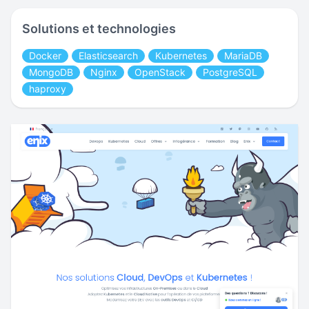
Solutions et technologies
Docker
Elasticsearch
Kubernetes
MariaDB
MongoDB
Nginx
OpenStack
PostgreSQL
haproxy